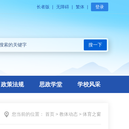
长者版
|
无障碍
|
繁体
|
登录
搜一下
政策法规
思政学堂
学校风采
您当前的位置：
首页
>
教体动态
>
体育之窗